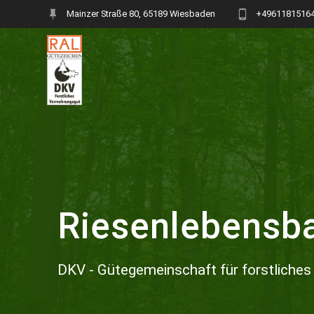
Mainzer Straße 80, 65189 Wiesbaden
+4961181516
Riesenlebensba
DKV - Gütegemeinschaft für forstliches