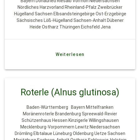
Bayern Donauried Riesalb Vorrhön Niedersachsen
Nördliches Harzvorland Rheinland-Pfalz Zweibrücker
Hügelland Sachsen Elbsandsteingebirge Ost-Erzgebirge
Sächsisches Löß-Hügelland Sachsen-Anhalt Dübener
Heide Ostharz Thüringen Eichsfeld Jena
Weiterlesen
Roterle (Alnus glutinosa)
Baden-Württemberg Bayern Mittelfranken
Moränenroterle Brandenburg Spreewald-Revier
Schützenhaus Hessen Kinzigerle Willingshausen
Mecklenburg-Vorpommern Lewitz Niedersachsen
Drömling Elbtalaue Lüneburg Oldenburg Uetze Sachsen
Moritzburg Sachsen-Anhalt Ostharz Schleswig-Holstein